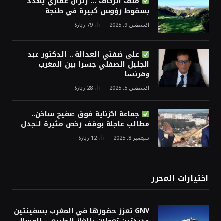
ملف الزكاف … زلزال عقاري يهدد
بسقوط رؤوس كبيرة في طنجة
أغسطس 9, 2025
79
زيارة
على ضفتي العدالة… الدكتور عبد
الجليل الصقلي جسرا بين المغرب
وفرنسا
أغسطس 5, 2025
28
زيارة
جماعة اكزناية فوق صفيح ساخن..
مطالب عاجلة بوقف رخص مثيرة للجدل
سبتمبر 8, 2025
12
زيارة
اختيارات المحرر
GNV تعزز حضورها في المغرب بسفينتين
جديدتين تعملان بالغاز الطبيعي المسال