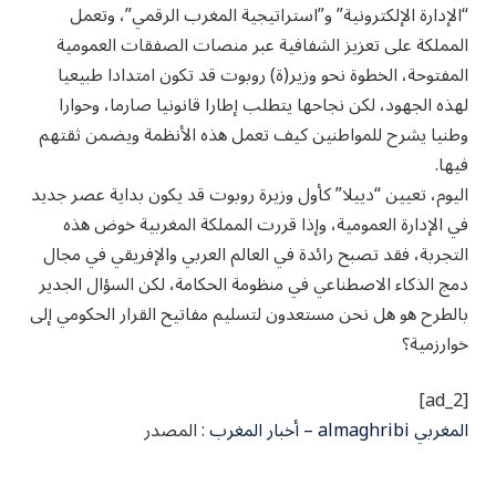
“الإدارة الإلكترونية” و”استراتيجية المغرب الرقمي”، وتعمل
المملكة على تعزيز الشفافية عبر منصات الصفقات العمومية
المفتوحة، الخطوة نحو وزير(ة) روبوت قد تكون امتدادا طبيعيا
لهذه الجهود، لكن نجاحها يتطلب إطارا قانونيا صارما، وحوارا
وطنيا يشرح للمواطنين كيف تعمل هذه الأنظمة ويضمن ثقتهم
فيها.
اليوم، تعيين “دييلا” كأول وزيرة روبوت قد يكون بداية عصر جديد
في الإدارة العمومية، وإذا قررت المملكة المغربية خوض هذه
التجربة، فقد تصبح رائدة في العالم العربي والإفريقي في مجال
دمج الذكاء الاصطناعي في منظومة الحكامة، لكن السؤال الجدير
بالطرح هو هل نحن مستعدون لتسليم مفاتيح القرار الحكومي إلى
خوارزمية؟
[ad_2]
المغربي almaghribi – أخبار المغرب
: المصدر