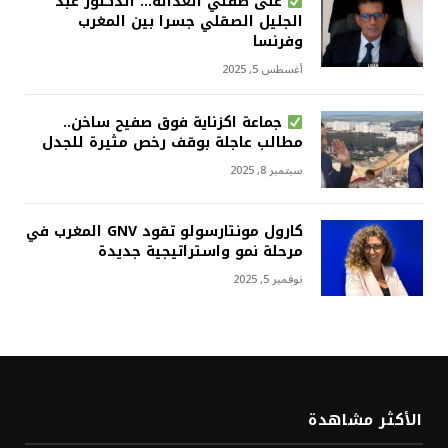
على ضفتي العدالة… الدكتور عبد
الجليل الصقلي جسرا بين المغرب
وفرنسا
أغسطس 5, 2025
جماعة اكزناية فوق صفيح ساخن..
مطالب عاجلة بوقف رخص مثيرة للجدل
سبتمبر 8, 2025
كارول مونتارسولو تقود GNV المغرب في
مرحلة نمو واستراتيجية جديدة
نوفمبر 5, 2025
الأكثر مشاهدة