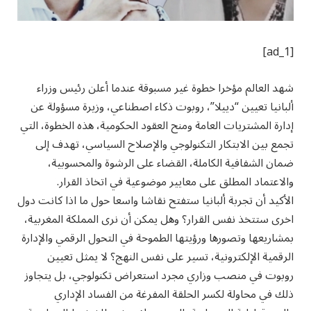
[ad_1]
شهد العالم مؤخرا خطوة غير مسبوقة عندما أعلن رئيس وزراء
ألبانيا تعيين “دييلا”، روبوت ذكاء اصطناعي، وزيرة مسؤولة عن
إدارة المشتريات العامة ومنح العقود الحكومية، هذه الخطوة، التي
تجمع بين الابتكار التكنولوجي والإصلاح السياسي، تهدف إلى
ضمان الشفافية الكاملة، القضاء على الرشوة والمحسوبية،
والاعتماد المطلق على معايير موضوعية في اتخاذ القرار.
الأكيد أن تجربة ألبانيا ستفتح نقاشا واسعا حول ما اذا كانت دول
اخرى ستتخذ نفس القرار؟ وهل يمكن أن نرى المملكة المغربية،
بمشاريعها وتصورها ورؤيتها الطموحة في التحول الرقمي والإدارة
الرقمية الإلكترونية، تسير على نفس النهج؟ لا يمثل تعيين
روبوت في منصب وزاري مجرد استعراض تكنولوجي، بل يتجاوز
ذلك في محاولة لكسر الحلقة المفرغة من الفساد الإداري