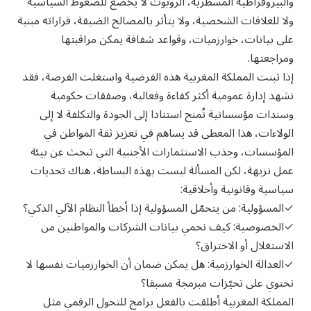
والبيروقراطية المسطرية، الروبوت لا يخضع للضغوط السياسية
ولا للعلاقات الشخصية، ولا يتأثر بالمصالح الضيقة، قراراته مبنية
على بيانات، خوارزميات، وقواعد شفافة يمكن مراقبتها
ومراجعتها.
إذا تبنت المملكة المغربية هذه الفرضية واستغلت الفرصة، فقد
نشهد إدارة عمومية أكثر كفاءة وفعالية، وصفقات حكومية
وسندات مؤسساتية تُمنح استنادا إلى الجودة والتكلفة لا إلى
الولاءات، هذا المعطى قد يساهم في تعزيز ثقة المواطن في
المؤسسات، وجذب الاستثمارات الأجنبية التي تبحث عن بيئة
عمل نزيهة، لكن المسألة ليست بهذه البساطة، هناك تحديات
سياسية وقانونية وأخلاقية:
✓المسؤولية: من يتحمّل المسؤولية إذا أخطأ النظام الآلي الذكي؟
✓الخصوصية: كيف نحمي بيانات الشركات والمواطنين من
الاستغلال أو الاختراق؟
✓العدالة الخوارزمية: هل يمكن ضمان أن الخوارزميات نفسها لا
تحتوي على تحيّزات مبرمجة مسبقا؟
المملكة المغربية أطلقت بالفعل برامج للتحول الرقمي مثل