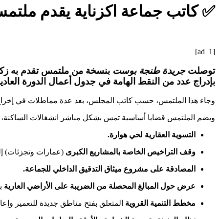
✅ كاتب جماعة اكزناية يقدم ملتمس
[ad_1]
توصلت
جريدة طنجة بوست
بنسخة من ملتمس تقدم به زكر
بإدراج عدد من النقط الهامة في جدول أعمال الدورة العادية لشه
وجاء هذا الملتمس، حسب كاتب المجلس، بعد عدة مماطلات في إخراج ع
ويضم الملتمس قضايا أساسية تمس بشكل مباشر انشغالات الساكنة، م
التسوية العقارية لحي هوارة.
وقف التراخيص الخاصة بالمشاريع الكبرى
(عمارات وتجزئات) إل
المصادقة على مشروع ميثاق التدقيق الداخلي للجماعة.
عرض حول المبالغ المحصلة من الضريبة على الأراضي العارية
بين
مخطط التنمية القروية
المتعلق بفتح مناطق جديدة للتعمير وإعا