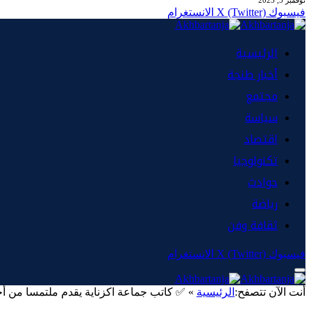
نوفمبر 5, 2025
فيسبوك
X (Twitter)
الانستغرام
الرئيسية
أخبار طنجة
مجتمع
سياسة
اقتصاد
تكنولوجيا
حوادث
رياضة
ثقافة وفن
فيسبوك
X (Twitter)
الانستغرام
أنت الآن تتصفح:
الرئيسية
»
✅ كاتب جماعة اكزناية يقدم ملتمسا من أج