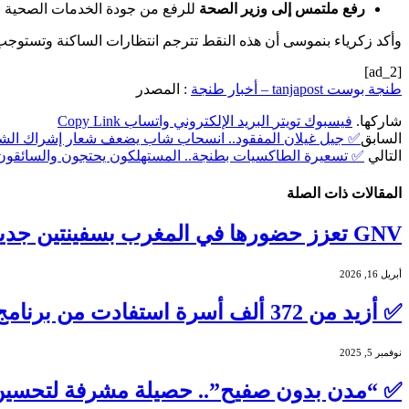
رفع ملتمس إلى وزير الصحة
للرفع من جودة الخدمات الصحية 
وأكد زكرياء بنموسى أن هذه النقط تترجم انتظارات الساكنة وتستوجب 
[ad_2]
طنجة بوست tanjapost – أخبار طنجة
: المصدر
شاركها.
فيسبوك
تويتر
البريد الإلكتروني
واتساب
Copy Link
السابق
✅ جيل غيلان المفقود.. انسحاب شاب يضعف شعار إشراك ال
التالي
✅ تسعيرة الطاكسيات بطنجة.. المستهلكون يحتجون والسائقون
المقالات
ذات الصلة
GNV تعزز حضورها في المغرب بسفينتين جديدتين تعملان بالغاز الطبيعي المسال لصيف 2026
أبريل 16, 2026
✅ أزيد من 372 ألف أسرة استفادت من برنامج “مدن بدون صفيح” إلى غاية أكتوبر 2025
نوفمبر 5, 2025
✅ “مدن بدون صفيح”.. حصيلة مشرفة لتحسين 