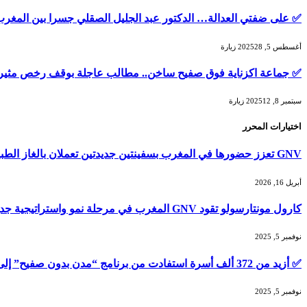
✅ على ضفتي العدالة… الدكتور عبد الجليل الصقلي جسرا بين المغر
أغسطس 5, 2025
28
زيارة
✅ جماعة اكزناية فوق صفيح ساخن.. مطالب عاجلة بوقف رخص مثير
سبتمبر 8, 2025
12
زيارة
اختيارات المحرر
GNV تعزز حضورها في المغرب بسفينتين جديدتين تعملان بالغاز الطبيعي المسال لصيف 2026
أبريل 16, 2026
كارول مونتارسولو تقود GNV المغرب في مرحلة نمو واستراتيجية جديدة
نوفمبر 5, 2025
✅ أزيد من 372 ألف أسرة استفادت من برنامج “مدن بدون صفيح” إلى غاية أكتوبر 2025
نوفمبر 5, 2025