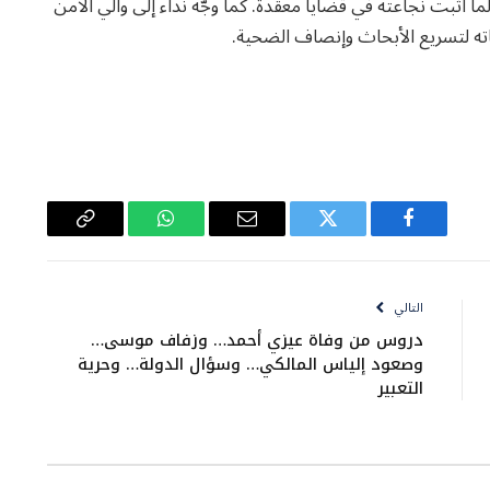
ما أثبت نجاعته في قضايا معقدة. كما وجّه نداء إلى والي الأمن
ته لتسريع الأبحاث وإنصاف الضحية.
فيسبوك
تويتر
البريد
واتساب
Copy
الإلكتروني
Link
التالي
دروس من وفاة عيزي أحمد… وزفاف موسى…
وصعود إلياس المالكي… وسؤال الدولة… وحرية
التعبير