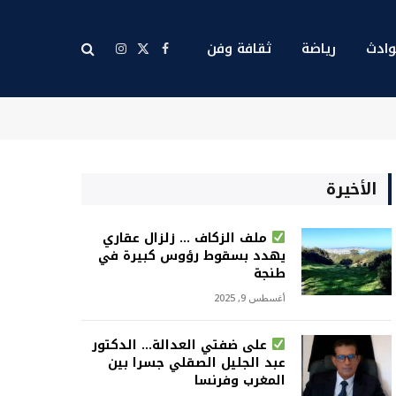
ادث
رياضة
ثقافة وفن
X
فيسبوك
الانستغرام
(Twitter)
الأخيرة
ملف الزكاف … زلزال عقاري
يهدد بسقوط رؤوس كبيرة في
طنجة
أغسطس 9, 2025
على ضفتي العدالة… الدكتور
عبد الجليل الصقلي جسرا بين
المغرب وفرنسا