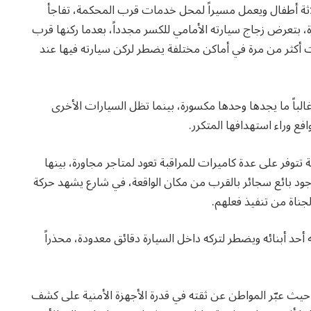
اثة أطفال ويعمل مسيراً لمحل خدمات قرب المحكمة، تفاجأ
، حوالي الساعة العاشرة، بتعرض زجاج سيارته الأمامي للكسر مجدداً، بعدما ركنها قرب
أكثر من مرة في أماكن مختلفة يضطر لركن سيارته فيها عند
غالباً ما يجدها وحدها مكسورة، بينما تظل السيارات الأخرى
فع وراء استهدافها المتكرر.
توفر على عدة كاميرات للمراقبة تعود لمتاجر مجاورة، بينها
ود بائع سجائر بالقرب من مكان الواقعة، في شارع يشهد حركة
جناة من تنفيذ فعلهم.
 أحد أبنائه ويضطر لتركه داخل السيارة دقائق معدودة، محذراً
 حيث عبّر المواطن عن ثقته في قدرة الأجهزة الأمنية على كشف