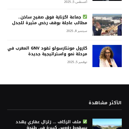
أغسطس 5, 2025
جماعة اكزناية فوق صفيح ساخن..
مطالب عاجلة بوقف رخص مثيرة للجدل
سبتمبر 8, 2025
كارول مونتارسولو تقود GNV المغرب في
مرحلة نمو واستراتيجية جديدة
نوفمبر 5, 2025
الأكثر مشاهدة
ملف الزكاف … زلزال عقاري يهدد
بسقوط رؤوس كبيرة في طنجة