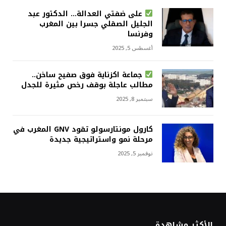
على ضفتي العدالة… الدكتور عبد
الجليل الصقلي جسرا بين المغرب
وفرنسا
أغسطس 5, 2025
جماعة اكزناية فوق صفيح ساخن..
مطالب عاجلة بوقف رخص مثيرة للجدل
سبتمبر 8, 2025
كارول مونتارسولو تقود GNV المغرب في
مرحلة نمو واستراتيجية جديدة
نوفمبر 5, 2025
الأكثر مشاهدة