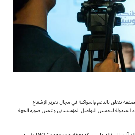
فقة تتعلق بالدعم والمواكبة في مجال تعزيز الإشعاع
ود المبذولة لتحسين التواصل المؤسساتي وتثمين صورة الجهة
وحسب الوثيقة الرسمية الصادرة بتاريخ 2 أكتوبر 2025، فقد آلت الصفقة على شركة INO Communication بقيمة