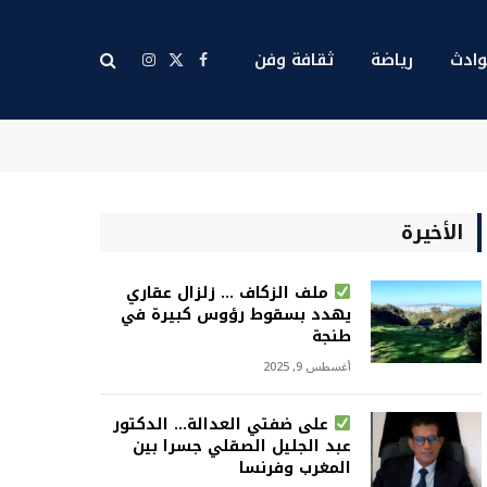
ادث
رياضة
ثقافة وفن
X
فيسبوك
الانستغرام
(Twitter)
الأخيرة
ملف الزكاف … زلزال عقاري
يهدد بسقوط رؤوس كبيرة في
طنجة
أغسطس 9, 2025
على ضفتي العدالة… الدكتور
عبد الجليل الصقلي جسرا بين
المغرب وفرنسا