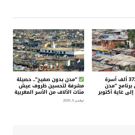
أزيد من 372 ألف أسرة
“مدن بدون صفيح”.. حصيلة
برنامج “مدن
مشرفة لتحسين ظروف عيش
لى غاية أكتوبر
مئات الآلاف من الأسر المغربية
نوفمبر 5, 2025