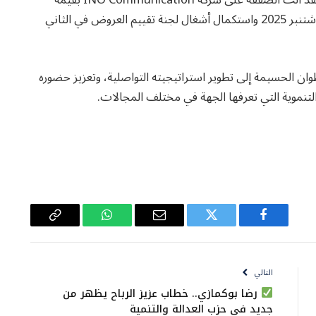
مالية بلغت 1.652.400 درهم، بعد فتح الأظرفة بتاريخ 4 شتنبر 2025 واستكمال أشغال لجنة تقييم العروض في الثاني
الحسيمة إلى تطوير استراتيجيته التواصلية، وتعزيز حضوره
 التنموية التي تعرفها الجهة في مختلف المجالات.
فيسبوك
تويتر
البريد
واتساب
Copy
الإلكتروني
Link
التالي
رضا بوكمازي.. خطاب عزيز الرباح يظهر من
جديد في حزب العدالة والتنمية