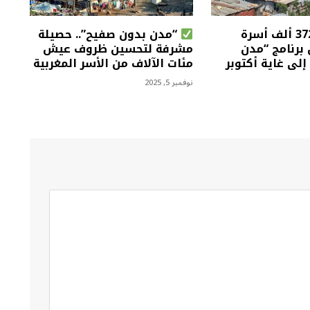
أزيد من 372 ألف أسرة
“مدن بدون صفيح”.. حصيلة
برنامج “مدن
مشرفة لتحسين ظروف عيش
لى غاية أكتوبر
مئات الآلاف من الأسر المغربية
نوفمبر 5, 2025