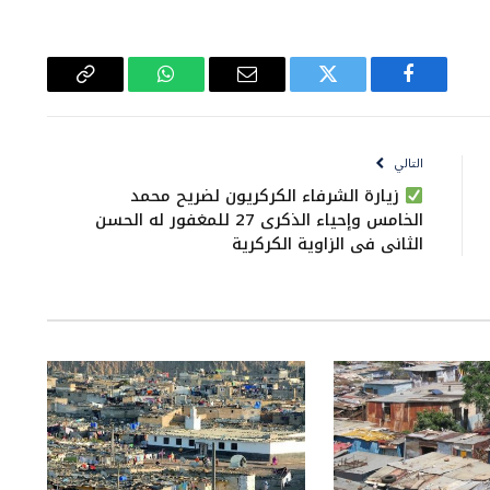
فيسبوك
تويتر
البريد
واتساب
Copy
الإلكتروني
Link
التالي
زيارة الشرفاء الكركريون لضريح محمد
الخامس وإحياء الذكرى 27 للمغفور له الحسن
الثاني في الزاوية الكركرية