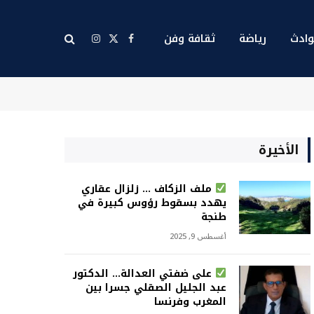
ادث
رياضة
ثقافة وفن
X
فيسبوك
الانستغرام
(Twitter)
الأخيرة
ملف الزكاف … زلزال عقاري
يهدد بسقوط رؤوس كبيرة في
طنجة
أغسطس 9, 2025
على ضفتي العدالة… الدكتور
عبد الجليل الصقلي جسرا بين
المغرب وفرنسا