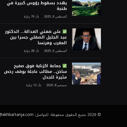
يهدد بسقوط رؤوس كبيرة في
طنجة
أغسطس 9, 2025
79
زيارة
على ضفتي العدالة… الدكتور
عبد الجليل الصقلي جسرا بين
المغرب وفرنسا
أغسطس 5, 2025
28
زيارة
جماعة اكزناية فوق صفيح
ساخن.. مطالب عاجلة بوقف رخص
مثيرة للجدل
سبتمبر 8, 2025
12
زيارة
© 2026 جميع الحقوق محفوظة. للتواصل:
@akhbartanja.com