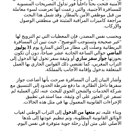
الأمنية فتحت بحثاً داخلياً فور تداول التصريحات المنسوبة
للمسافرة الأجنبية، والتي زعمت أنها تعرضت لسوء معاملة
من قبل موظفي الأمن بالمطار. وقد شمل هذا البحث
مراجعة كاميرات المراقبة المثبتة في منطقتي الوصول
والإركاب.
وبحسب نفس المصدر، فإن المعطيات التي تم الترويج لها
“غير صحيحة وتستوجب التوضيح”، حيث تبين أن المسافرة
البريطانية وصلت إلى مطار مراكش المنارة يوم
31 يوليوز
الماضي
حوالي الساعة الحادية عشر صباحاً، دون أن تكون
بحوزتها
جواز سفر ساري
أو وثيقة سفر تخول لها الدخول إلى
التراب المغربي، كما تقتضي ذلك القوانين الجاري بها العمل
المتعلقة بدخول وإقامة الأجانب بالمملكة.
وأشار البيان إلى أن المسافرة صرحت بأنها أضاعت جواز
سفرها داخل الطائرة، ما دفع شرطة الحدود إلى التنسيق مع
شركة الخدمات والشحن الجوي للبحث عنه، لكن العملية لم
تسفر عن العثور على أي وثيقة، مما استدعى تطبيق
الإجراءات القانونية المعمول بها في مثل هذه الحالات.
وبناء عليه، تم
منعها من الدخول
إلى التراب الوطني لغياب
الوثائق القانونية المطلوبة، وتم تنظيم عودتها إلى بلدها
الأصلي على متن أول رحلة جوية متوفرة في نفس اليوم.