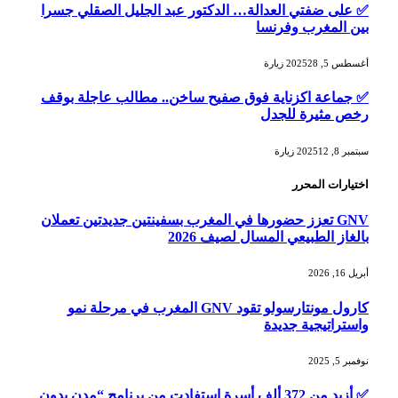
✅ على ضفتي العدالة… الدكتور عبد الجليل الصقلي جسرا
بين المغرب وفرنسا
أغسطس 5, 2025
28
زيارة
✅ جماعة اكزناية فوق صفيح ساخن.. مطالب عاجلة بوقف
رخص مثيرة للجدل
سبتمبر 8, 2025
12
زيارة
اختيارات المحرر
GNV تعزز حضورها في المغرب بسفينتين جديدتين تعملان
بالغاز الطبيعي المسال لصيف 2026
أبريل 16, 2026
كارول مونتارسولو تقود GNV المغرب في مرحلة نمو
واستراتيجية جديدة
نوفمبر 5, 2025
✅ أزيد من 372 ألف أسرة استفادت من برنامج “مدن بدون