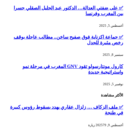
✅ على ضفتي العدالة… الدكتور عبد الجليل الصقلي جسرا
بين المغرب وفرنسا
أغسطس 5, 2025
✅ جماعة اكزناية فوق صفيح ساخن.. مطالب عاجلة بوقف
رخص مثيرة للجدل
سبتمبر 8, 2025
كارول مونتارسولو تقود GNV المغرب في مرحلة نمو
واستراتيجية جديدة
نوفمبر 5, 2025
الأكثر مشاهدة
✅ ملف الزكاف … زلزال عقاري يهدد بسقوط رؤوس كبيرة
في طنجة
أغسطس 9, 2025
79
زيارة