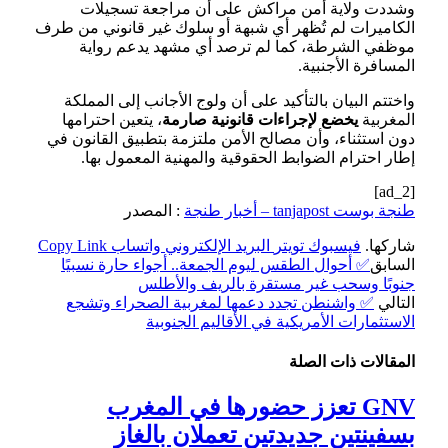
وشددت ولاية أمن مراكش على أن مراجعة تسجيلات
الكاميرات لم تُظهر أي شبهة أو سلوك غير قانوني من طرف
موظفي الشرطة، كما لم ترصد أي مشهد يدعم رواية
المسافرة الأجنبية.
واختتم البيان بالتأكيد على أن ولوج الأجانب إلى المملكة
المغربية
يخضع لإجراءات قانونية صارمة
، يتعين احترامها
دون استثناء، وأن مصالح الأمن ملتزمة بتطبيق القانون في
إطار احترام الضوابط الحقوقية والمهنية المعمول بها.
[ad_2]
طنجة بوست tanjapost – أخبار طنجة
: المصدر
شاركها.
فيسبوك
تويتر
البريد الإلكتروني
واتساب
Copy Link
السابق
✅ أحوال الطقس ليوم الجمعة.. أجواء حارة نسبيًا
جنوبًا وسحب غير مستقرة بالريف والأطلس
التالي
✅ واشنطن تجدد دعمها لمغربية الصحراء وتشجع
الاستثمارات الأمريكية في الأقاليم الجنوبية
المقالات
ذات الصلة
GNV تعزز حضورها في المغرب
بسفينتين جديدتين تعملان بالغاز