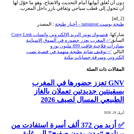
دون أن تُغلق أبوابها أمام التحديث والانفتاح، وهو ما خوّل لها
أن تتحول إلى قطب سياحي وثقافي بارز داخل المغرب.
[ad_2]
طنجة بوست tanjapost – أخبار طنجة
: المصدر
شاركها.
فيسبوك
تويتر
البريد الإلكتروني
واتساب
Copy Link
السابق
✅ المغرب يعزز حضوره في السوق الإسبانية
بصادرات فلاحية فاقت 899 مليون يورو
التالي
✅ توقيف شابة بطنجة متهمة في قضية نصب
إلكتروني وسرقة حسابات بنكية
المقالات
ذات الصلة
GNV تعزز حضورها في المغرب
بسفينتين جديدتين تعملان بالغاز
الطبيعي المسال لصيف 2026
أبريل 16, 2026
✅ أزيد من 372 ألف أسرة استفادت من
برنامج “مدن بدون صفيح” إلى غاية