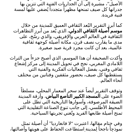
الأصيل”، مشيرة إلى أن الجداريات الفنية التي تتزين بها
جدرانها كل صيف تمنحها مظهراً متجدداً يُضفي عليها لمسة
فنية فريدة.
كما أبرز التقرير البُعد الثقافي العميق للمدينة من خلال
موسم أصيلة الثقافي الدولي
، الذي يُعد من أبرز التظاهرات
الثقافية في العالم العربي والإفريقي، والذي رسّخ، على
مدى ما يقارب نصف قرن، مكانة أصيلة كوجهة ثقافية
عالمية، بعد أن كانت مجرد قرية صيد صغيرة.
وأكدت الصحيفة أن هذا الموسم، الذي أصبح جزءاً من التراث
اللامادي المغربي، نجح في تحويل المدينة إلى مركز إشعاع
ثقافي وفني، بفضل الفعاليات الفكرية والفنية التي
يستقطبها كل صيف، بحضور مثقفين وفنانين من مختلف
أنحاء العالم.
وتوقف التقرير أيضاً عند سحر المعمار المحلي، مسلطاً
الضوء على
المسجد الكبير الناصع البياض
، وأزقة المدينة
الضيقة المرصوفة، وأسوارها التاريخية التي تطل على
المحيط الأطلسي، إلى جانب تنوع الصناعة التقليدية التي
تمنح أصيلة طابعها الفريد وتُغني تجربتها السياحية.
وفي ختام مقالها، اعتبرت “لا فانغارديا” أن أصيلة تمثل
نموذجاً ناجحاً لمدينة استطاعت الحفاظ على هويتها وأصالتها،