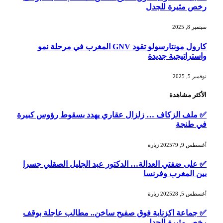
رخص مثيرة للجدل
سبتمبر 8, 2025
كارول مونتارسولو تقود GNV المغرب في مرحلة نمو
واستراتيجية جديدة
نوفمبر 5, 2025
الأكثر مشاهدة
✅ ملف الزكاف … زلزال عقاري يهدد بسقوط رؤوس كبيرة
في طنجة
أغسطس 9, 2025
79
زيارة
✅ على ضفتي العدالة… الدكتور عبد الجليل الصقلي جسرا
بين المغرب وفرنسا
أغسطس 5, 2025
28
زيارة
✅ جماعة اكزناية فوق صفيح ساخن.. مطالب عاجلة بوقف
رخص مثيرة للجدل