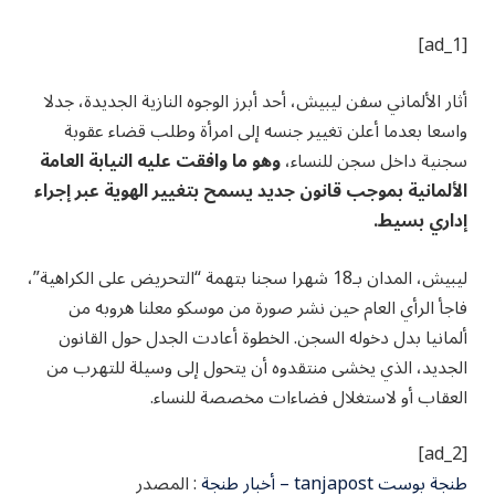
[ad_1]
أثار الألماني سفن ليبيش، أحد أبرز الوجوه النازية الجديدة، جدلا
واسعا بعدما أعلن تغيير جنسه إلى امرأة وطلب قضاء عقوبة
سجنية داخل سجن للنساء،
وهو ما وافقت عليه النيابة العامة
الألمانية بموجب قانون جديد يسمح بتغيير الهوية عبر إجراء
إداري بسيط.
ليبيش، المدان بـ18 شهرا سجنا بتهمة “التحريض على الكراهية”،
فاجأ الرأي العام حين نشر صورة من موسكو معلنا هروبه من
ألمانيا بدل دخوله السجن. الخطوة أعادت الجدل حول القانون
الجديد، الذي يخشى منتقدوه أن يتحول إلى وسيلة للتهرب من
العقاب أو لاستغلال فضاءات مخصصة للنساء.
[ad_2]
طنجة بوست tanjapost – أخبار طنجة
: المصدر