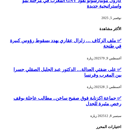
كارول مونتارسولو تقود GNV المغرب في مرحلة نمو
واستراتيجية جديدة
نوفمبر 5, 2025
الأكثر مشاهدة
✅ ملف الزكاف … زلزال عقاري يهدد بسقوط رؤوس كبيرة
في طنجة
أغسطس 9, 2025
79
زيارة
✅ على ضفتي العدالة… الدكتور عبد الجليل الصقلي جسرا
بين المغرب وفرنسا
أغسطس 5, 2025
28
زيارة
✅ جماعة اكزناية فوق صفيح ساخن.. مطالب عاجلة بوقف
رخص مثيرة للجدل
سبتمبر 8, 2025
12
زيارة
اختيارات المحرر