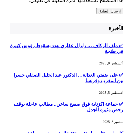
هذا المتصفح لاستخدامها المرة المقبلة في تعليقي.
الأخيرة
✅ ملف الزكاف … زلزال عقاري يهدد بسقوط رؤوس كبيرة
في طنجة
أغسطس 9, 2025
✅ على ضفتي العدالة… الدكتور عبد الجليل الصقلي جسرا
بين المغرب وفرنسا
أغسطس 5, 2025
✅ جماعة اكزناية فوق صفيح ساخن.. مطالب عاجلة بوقف
رخص مثيرة للجدل
سبتمبر 8, 2025