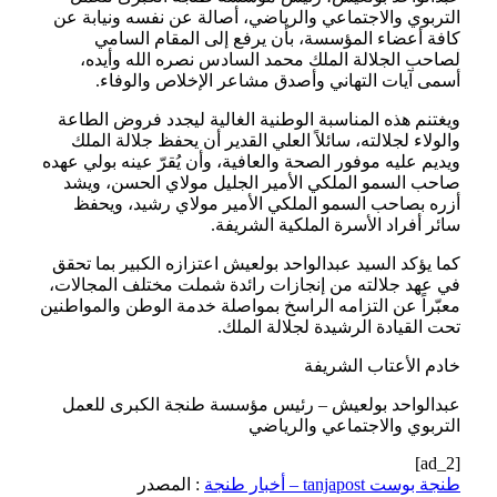
التربوي والاجتماعي والرياضي، أصالة عن نفسه ونيابة عن
كافة أعضاء المؤسسة، بأن يرفع إلى المقام السامي
لصاحب الجلالة الملك محمد السادس نصره الله وأيده،
أسمى آيات التهاني وأصدق مشاعر الإخلاص والوفاء.
ويغتنم هذه المناسبة الوطنية الغالية ليجدد فروض الطاعة
والولاء لجلالته، سائلاً العلي القدير أن يحفظ جلالة الملك
ويديم عليه موفور الصحة والعافية، وأن يُقرّ عينه بولي عهده
صاحب السمو الملكي الأمير الجليل مولاي الحسن، ويشد
أزره بصاحب السمو الملكي الأمير مولاي رشيد، ويحفظ
سائر أفراد الأسرة الملكية الشريفة.
كما يؤكد السيد عبدالواحد بولعيش اعتزازه الكبير بما تحقق
في عهد جلالته من إنجازات رائدة شملت مختلف المجالات،
معبّراً عن التزامه الراسخ بمواصلة خدمة الوطن والمواطنين
تحت القيادة الرشيدة لجلالة الملك.
خادم الأعتاب الشريفة
عبدالواحد بولعيش – رئيس مؤسسة طنجة الكبرى للعمل
التربوي والاجتماعي والرياضي
[ad_2]
طنجة بوست tanjapost – أخبار طنجة
: المصدر