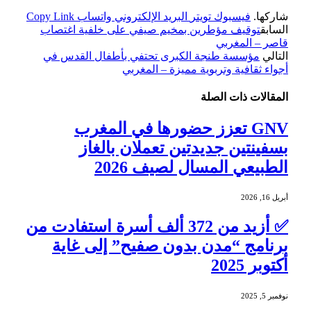
شاركها.
فيسبوك
تويتر
البريد الإلكتروني
واتساب
Copy Link
السابق
توقيف مؤطرين بمخيم صيفي على خلفية اغتصاب
قاصر – المغربي
التالي
مؤسسة طنجة الكبرى تحتفي بأطفال القدس في
أجواء ثقافية وتربوية مميزة – المغربي
المقالات
ذات الصلة
GNV تعزز حضورها في المغرب
بسفينتين جديدتين تعملان بالغاز
الطبيعي المسال لصيف 2026
أبريل 16, 2026
✅ أزيد من 372 ألف أسرة استفادت من
برنامج “مدن بدون صفيح” إلى غاية
أكتوبر 2025
نوفمبر 5, 2025