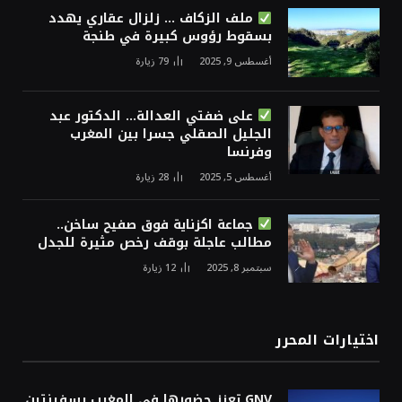
ملف الزكاف … زلزال عقاري يهدد
بسقوط رؤوس كبيرة في طنجة
أغسطس 9, 2025
79
زيارة
على ضفتي العدالة… الدكتور عبد
الجليل الصقلي جسرا بين المغرب
وفرنسا
أغسطس 5, 2025
28
زيارة
جماعة اكزناية فوق صفيح ساخن..
مطالب عاجلة بوقف رخص مثيرة للجدل
سبتمبر 8, 2025
12
زيارة
اختيارات المحرر
GNV تعزز حضورها في المغرب بسفينتين