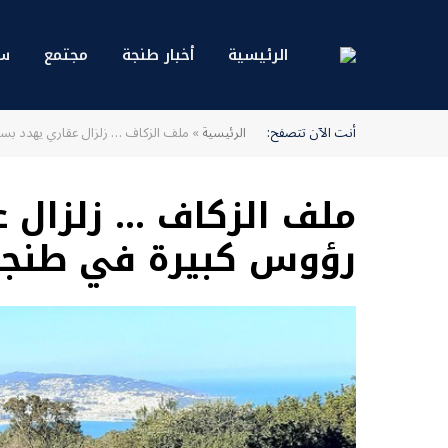
الرئيسية
أخبار طنجة
مجتمع
سي
أنت الآن تتصفح:
الرئيسية
»
ملف الزكاف … زلزال عقاري يهدد بس
ملف الزكاف … زلزال
رؤوس كبيرة في طنجة 