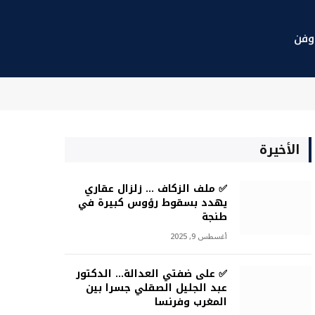
وفن
X
فيسبوك
الانستغرام
(Twitter)
الأخيرة
✅ ملف الزكاف … زلزال عقاري
يهدد بسقوط رؤوس كبيرة في
طنجة
أغسطس 9, 2025
✅ على ضفتي العدالة… الدكتور
عبد الجليل الصقلي جسرا بين
المغرب وفرنسا