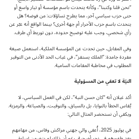
“نحن قلنا وكتبنا”، وكأنه يتحدث باسم مؤسسة أو تيار واسع أو
حتى حزب سياسي آخر، مما يطرح تساؤلات: من فوضه؟ هل
يتحدث باسم حزب الأحرار أم جهة أخرى؟ بينما الواقع أنه عبّر عن
رأي شخصي، وجب عليه توضيح حدوده، دون توريط أي طرف.
وفي المقابل، حين تحدث عن المؤسسة الملكية، استعمل صيغة
مفردة جامدة: “الملك يستفز”، في غياب الحد الأدنى من التوقير
المطلوب في مخاطبة المقامات السامية.
النيّة لا تعفي من المسؤولية
أكد غيلان أنه “كان حسن النية”، لكن في العمل السياسي، لا
يُقاس الخطأ بالنوايا، بل بالسياق، والتوقيت، والصياغة، والرمزية.
ويكفي أن نستحضر المثال التالي:
في يوليوز 2025، أُعفي والي جهتي مراكش وفاس، من مهامهم
بعد ظهورهم في نحر أضحية، رغم أن ذلك لم يتضمن إساءة