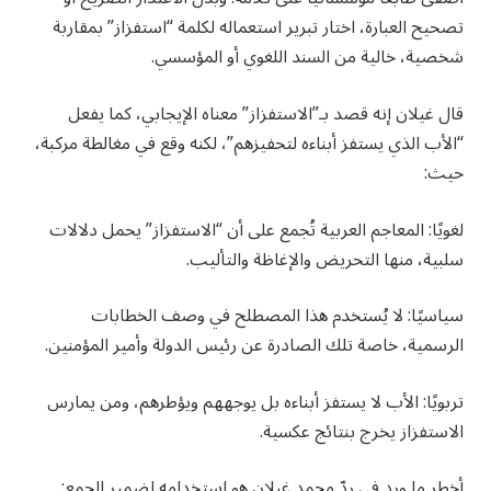
تصحيح العبارة، اختار تبرير استعماله لكلمة “استفزاز” بمقاربة
شخصية، خالية من السند اللغوي أو المؤسسي.
قال غيلان إنه قصد بـ”الاستفزاز” معناه الإيجابي، كما يفعل
“الأب الذي يستفز أبناءه لتحفيزهم”، لكنه وقع في مغالطة مركبة،
حيث:
لغويًا: المعاجم العربية تُجمع على أن “الاستفزاز” يحمل دلالات
سلبية، منها التحريض والإغاظة والتأليب.
سياسيًا: لا يُستخدم هذا المصطلح في وصف الخطابات
الرسمية، خاصة تلك الصادرة عن رئيس الدولة وأمير المؤمنين.
تربويًا: الأب لا يستفز أبناءه بل يوجههم ويؤطرهم، ومن يمارس
الاستفزاز يخرج بنتائج عكسية.
أخطر ما ورد في ردّ محمد غيلان هو استخدامه لضمير الجمع: