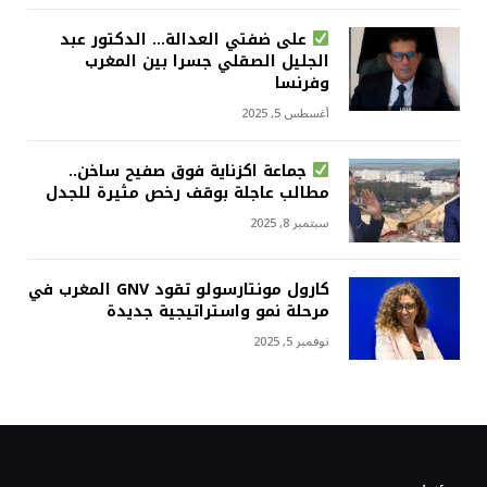
على ضفتي العدالة… الدكتور عبد
الجليل الصقلي جسرا بين المغرب
وفرنسا
أغسطس 5, 2025
جماعة اكزناية فوق صفيح ساخن..
مطالب عاجلة بوقف رخص مثيرة للجدل
سبتمبر 8, 2025
كارول مونتارسولو تقود GNV المغرب في
مرحلة نمو واستراتيجية جديدة
نوفمبر 5, 2025