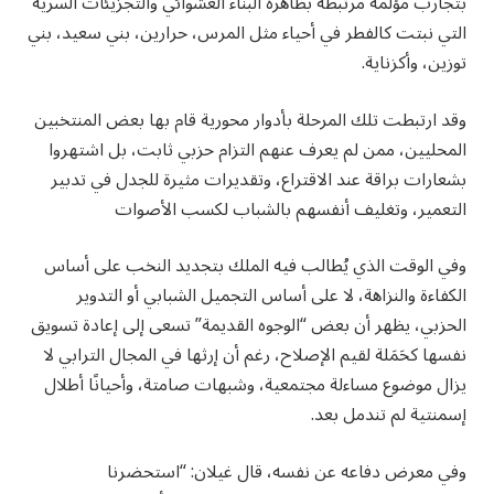
بتجارب مؤلمة مرتبطة بظاهرة البناء العشوائي والتجزيئات السرية
التي نبتت كالفطر في أحياء مثل المرس، حرارين، بني سعيد، بني
توزين، وأكزناية.
وقد ارتبطت تلك المرحلة بأدوار محورية قام بها بعض المنتخبين
المحليين، ممن لم يعرف عنهم التزام حزبي ثابت، بل اشتهروا
بشعارات براقة عند الاقتراع، وتقديرات مثيرة للجدل في تدبير
التعمير، وتغليف أنفسهم بالشباب لكسب الأصوات
وفي الوقت الذي يُطالب فيه الملك بتجديد النخب على أساس
الكفاءة والنزاهة، لا على أساس التجميل الشبابي أو التدوير
الحزبي، يظهر أن بعض “الوجوه القديمة” تسعى إلى إعادة تسويق
نفسها كحَمَلة لقيم الإصلاح، رغم أن إرثها في المجال الترابي لا
يزال موضوع مساءلة مجتمعية، وشبهات صامتة، وأحيانًا أطلال
إسمنتية لم تندمل بعد.
وفي معرض دفاعه عن نفسه، قال غيلان: “استحضرنا