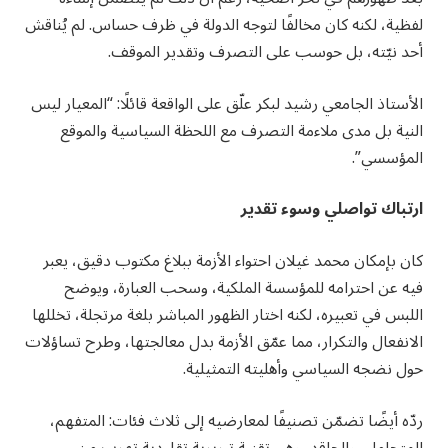
لفظية، لكنه كان مخالفًا لتوجه الدولة في ظرف حساس. لم يُناقش
أحد نيّته، بل حوسب على التصرف وتقدير الموقف.
الأستاذ الجامعي رشيد لبكر علّق على الواقعة قائلًا: “المعيار ليس
النية بل مدى ملاءمة التصرف مع اللحظة السياسية والموقع
المؤسسي”.
ارتباك تواصلي وسوء تقدير
كان بإمكان محمد غيلان احتواء الأزمة ببلاغ مكتوب دقيق، يعبر
فيه عن احترامه للمؤسسة الملكية، وسحب العبارة، ويوضح
اللبس في تعبيره، لكنه اختار الظهور المباشر بلغة مرتجلة، تخللها
الانفعال والتكرار، مما عمّق الأزمة بدل معالجتها، وطرح تساؤلات
حول نضجه السياسي وأهليته التمثيلية.
ردّه أيضًا تضمّن تصنيفًا لمعارضيه إلى ثلاث فئات: المتفهم،
المتحامل، والحاقد، وهي تقنية تبريرية تقليدية تهرب من