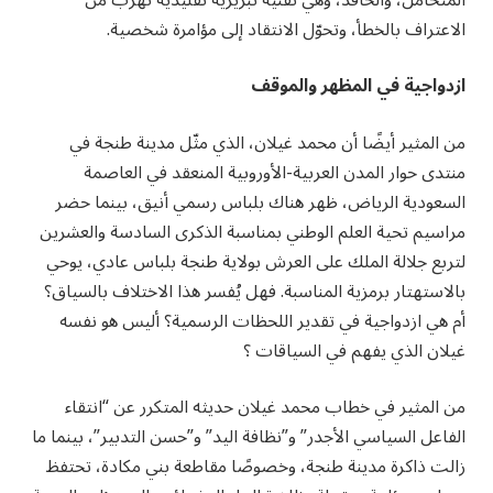
الاعتراف بالخطأ، وتحوّل الانتقاد إلى مؤامرة شخصية.
ازدواجية في المظهر والموقف
من المثير أيضًا أن محمد غيلان، الذي مثّل مدينة طنجة في
منتدى حوار المدن العربية-الأوروبية المنعقد في العاصمة
السعودية الرياض، ظهر هناك بلباس رسمي أنيق، بينما حضر
مراسيم تحية العلم الوطني بمناسبة الذكرى السادسة والعشرين
لتربع جلالة الملك على العرش بولاية طنجة بلباس عادي، يوحي
بالاستهتار برمزية المناسبة. فهل يُفسر هذا الاختلاف بالسياق؟
أم هي ازدواجية في تقدير اللحظات الرسمية؟ أليس هو نفسه
غيلان الذي يفهم في السياقات ؟
من المثير في خطاب محمد غيلان حديثه المتكرر عن “انتقاء
الفاعل السياسي الأجدر” و”نظافة اليد” و”حسن التدبير”، بينما ما
زالت ذاكرة مدينة طنجة، وخصوصًا مقاطعة بني مكادة، تحتفظ