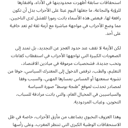
استحقاقات سابقة أظهرت محدوديتها في الأداء، وافتقارها
للرؤية والنجاعة، ما جعلها اليوم عبئا على الأحزاب بدل أن تكون
رافعة لها، فبعض هذه الأسماء باتت رموزا للفشل لدى الناخبين،
مما وضع الأحزاب في مواجهة مباشرة مع أزمة ثقة لم تعد خافية
على أحد.
لكن الأزمة لا تقف عند حدود العجز عن التجديد، بل تمتد إلى
الصعوبات الكبيرة التي تواجهها الأحزاب في استقطاب كفاءات
ونخب جديدة، فشخصيات مرموقة في ميادين الاقتصاد،
التعليم، والطب، ترفض الدخول إلى المعترك السياسي، خوفا من
تشويه سمعتها أو المساس بمسارها المهني، والسبب وفقا
لمصادر تحدثت لموقع “طنجة بوسط” صورة السياسة
والسياسيين في المخيال العام، والتي باتت مرادفة للسباب،
التخوين، وغياب المردودية.
وهذا العزوف النخبوي يضاعف من مأزق الأحزاب، خاصة في ظل
الاستحقاقات الوطنية الكبرى التي تنتظر المغرب، وعلى رأسها