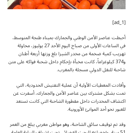
[ad_1]
أحبطت عناصر الأمن الوطني والجمارك بميناء طنجة المتوسط،
في الساعات الأولى من صباح اليوم الأحد 27 يوليوز، محاولة
تهريب كمية ضخمة من مخدر الشيرا بلغ وزنها أربعة أطنان
و374 كيلوغراماً، كانت مخبأة بإحكام داخل شحنة فواكه على متن
شاحنة للنقل الدولي مسجلة بالمغرب.
وأفادت المعطيات الأولية أن عملية التفتيش الحدودية، التي
تمت بشكل مشترك بين عناصر الأمن والجمارك، أسفرت عن
اكتشاف المخدرات داخل مقطورة الشاحنة التي كانت تستعد
للعبور نحو أحد الموانئ الأوروبية.
وقد تم توقيف سائق الشاحنة، وهو مواطن مغربي يبلغ من العمر
51 سنة، وإخضاعه للبحث القضائي تحت إشراف النيابة العامة