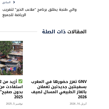
السابق
والي طنجة يطلق برنامج “ملاعب الخير” لتقريب
الرياضة للجميع
المقالات
ذات الصلة
GNV تعزز حضورها في المغرب
بسفينتين جديدتين تعملان
استفادت من 
بالغاز الطبيعي المسال لصيف
بدون صفيح” إ
2025
2026
أبريل 16, 2026
نوفمبر 5, 2025