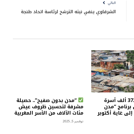
التالي
الشرقاوي ينفي نيته الترشح لرئاسة اتحاد طنجة
أزيد من 372 ألف أسرة
“مدن بدون صفيح”.. حصيلة
برنامج “مدن
مشرفة لتحسين ظروف عيش
لى غاية أكتوبر
مئات الآلاف من الأسر المغربية
نوفمبر 5, 2025