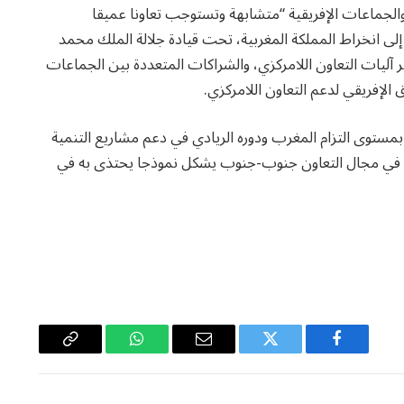
الجماعات الإفريقية “متشابهة وتستوجب تعاونا عميقا
لى انخراط المملكة المغربية، تحت قيادة جلالة الملك محمد
 آليات التعاون اللامركزي، والشراكات المتعددة بين الجماعات
ق الإفريقي لدعم التعاون اللامركزي.
ستوى التزام المغرب ودوره الريادي في دعم مشاريع التنمية
مملكة في مجال التعاون جنوب-جنوب يشكل نموذجا يحتذى به في
فيسبوك
تويتر
البريد
واتساب
Copy
الإلكتروني
Link