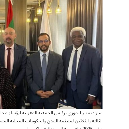
شارك منير ليموري، رئيس الجمعية المغربية لرؤساء مجا
يونيو 2025 بالعاصمة الموريتانية نواكشوط.