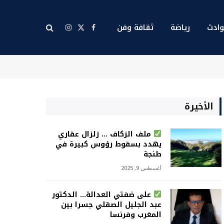
ادث
رياضة
ثقافة وفن
X
فيسبوك
الانستغرام
(Twitter)
الأخيرة
ملف الزكاف … زلزال عقاري
يهدد بسقوط رؤوس كبيرة في
طنجة
أغسطس 9, 2025
على ضفتي العدالة… الدكتور
عبد الجليل الصقلي جسرا بين
المغرب وفرنسا