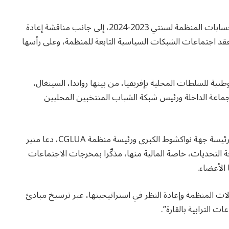
وتتمحور أعمال هذه الدورة حول دراسة والمصادقة على حسابات المنظمة لسنتي 2023-2024، إلى جانب مناقشة إعادة
 عقد اجتماعات الشبكات السياسية التابعة للمنظمة، وعلى رأسها
ة للسلطات المحلية بإفريقيا، من بينها رواندا، السينغال،
س جماعة الداخلة ورئيس شبكة الشباب المنتخبين المحليين
وخلال الاجتماع الذي ترأسته السيدة فاطمة عبد المالك، رئيسة جهة نواكشوط الكبرى ورئيسة منظمة CGLUA، دعا منير
جة التحديات، خاصة المالية منها، مذكّرا بمخرجات الاجتماعات
 الأعضاء.
لات المنظمة وإعادة النظر في استراتيجيتها، عبر ترسيخ مبادئ
 الترابية بالقارة”.