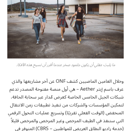
ما يلبث عقلي أن يكون جلمود صخر عندما أقرر أن تسيح هذه الأفكا.
وخلال العامين الماضيين كشف ONF عن آخر مشاريعها والذي
عرف باسم إيثر Aether – هي أول منصة مفتوحة المصدر تدعم
شبكات الجيل الخامس الخاصة كعرض مُدار عبر سحابة الحافة،
لتمكين المؤسسات والشركات من تنفيذ تطبيقات زمن الانتقال
المنخفض (الوقت الفعلي تقريبًا) وتسريع عمليات التحول الرقمي
التي ستنفذ في الطيف المرخص وغير المرخص والمرخص قليلاً
(خدمة راديو النطاق العريض للمواطنين – CBRS) المتوفر في