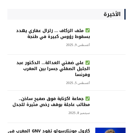
الأخيرة
ملف الزكاف … زلزال عقاري يهدد
بسقوط رؤوس كبيرة في طنجة
أغسطس 9, 2025
على ضفتي العدالة… الدكتور عبد
الجليل الصقلي جسرا بين المغرب
وفرنسا
أغسطس 5, 2025
جماعة اكزناية فوق صفيح ساخن..
مطالب عاجلة بوقف رخص مثيرة للجدل
سبتمبر 8, 2025
كارول مونتارسولو تقود GNV المغرب في