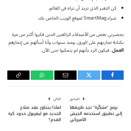
كن التغير الذي تريد أن تراه في العالم.
شراء SmartMag لموقع الويب الخاص بك.
يحضرني بعض من
الأصدقاء
الرائعين الذين فكروا أكثر من مرة
بكتابة تجاربهم على الورق، ومنذ سنوات وأنا أسألهم عن إنجازهم
العمل
، فيكون الرد بأنهم لم يتمكنوا حتى الآن.
فيسبوك
تويتر
البريد
واتساب
Copy
الإلكتروني
Link
السابق
التالي
برمج “متنكّرة” تجد طريقها
لماذا يتجاوز عقد صلاح
إلى تطبيق استخدمه الجيش
الجديد مع ليفربول حدود كرة
الأميركي
القدم؟