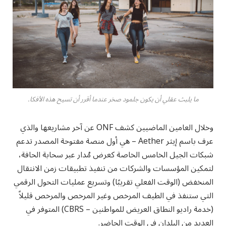
ما يلبث عقلي أن يكون جلمود صخر عندما أقرر أن تسيح هذه الأفكا.
وخلال العامين الماضيين كشف ONF عن آخر مشاريعها والذي
عرف باسم إيثر Aether – هي أول منصة مفتوحة المصدر تدعم
شبكات الجيل الخامس الخاصة كعرض مُدار عبر سحابة الحافة،
لتمكين المؤسسات والشركات من تنفيذ تطبيقات زمن الانتقال
المنخفض (الوقت الفعلي تقريبًا) وتسريع عمليات التحول الرقمي
التي ستنفذ في الطيف المرخص وغير المرخص والمرخص قليلاً
(خدمة راديو النطاق العريض للمواطنين – CBRS) المتوفر في
العديد من البلدان في الوقت الحاضر.