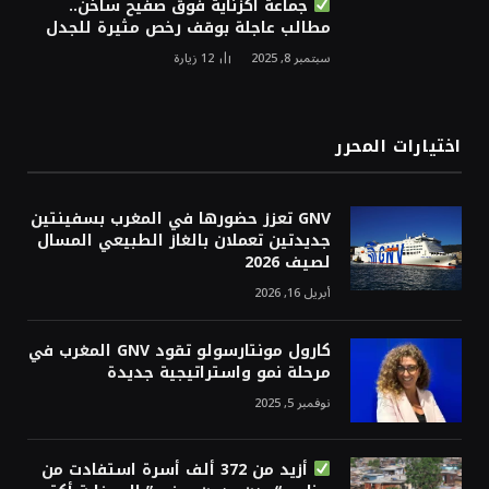
جماعة اكزناية فوق صفيح ساخن..
مطالب عاجلة بوقف رخص مثيرة للجدل
سبتمبر 8, 2025
12
زيارة
اختيارات المحرر
GNV تعزز حضورها في المغرب بسفينتين
جديدتين تعملان بالغاز الطبيعي المسال
لصيف 2026
أبريل 16, 2026
كارول مونتارسولو تقود GNV المغرب في
مرحلة نمو واستراتيجية جديدة
نوفمبر 5, 2025
أزيد من 372 ألف أسرة استفادت من