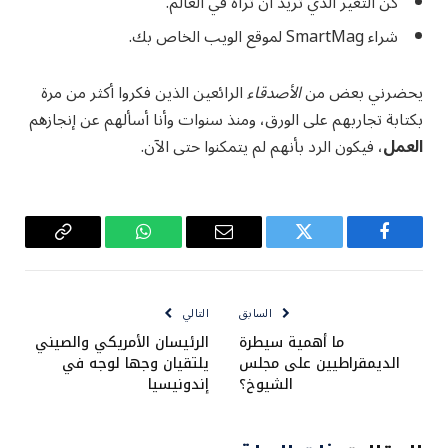
كن التغير الذي تريد أن تراه في العالم.
شراء SmartMag لموقع الويب الخاص بك.
يحضرني بعض من
الأصدقاء
الرائعين الذين فكروا أكثر من مرة
بكتابة تجاربهم على الورق، ومنذ سنوات وأنا أسألهم عن إنجازهم
العمل
، فيكون الرد بأنهم لم يتمكنوا حتى الآن.
فيسبوك
تويتر
البريد
واتساب
Copy
الإلكتروني
Link
السابق
التالي
ما أهمية سيطرة
الرئيسان الأمريكي والصيني
الديمقراطيين على مجلس
يلتقيان وجها لوجه في
الشيوخ؟
إندونيسيا