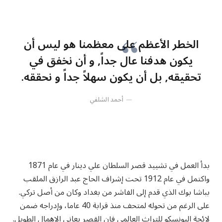
الخطر الأعظم على معظمنا هو ليس أن
يكون هدفنا عال جداً, و أن نخفق في
تحقيقه, بل أن يكون سهلاً جداً و نحققه.
أحمد الشلفي
بدأ العمل في تشييد قصر السلطان علي دينار في عام 1871
واكتمل في عام 1912 تحت إشراف الحاج عبد الرازق الملقب
بباشا بوك الذي قدم إلى الفاشر من بغداد وكان من أصل تركي.
على الرغم من تحوله لمتحف منذ قرابة 40 عاما، وإدراجه ضمن
لائحة اليونسكو للتراث العالمي فإن القصر يعاني الإهمال الطويل.