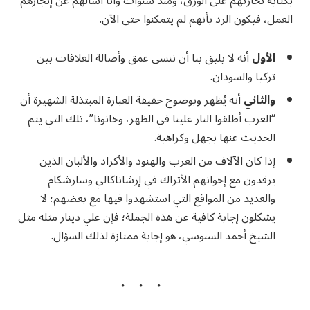
بكتابة تجاربهم على الورق، ومنذ سنوات وأنا أسألهم عن إنجازهم
العمل، فيكون الرد بأنهم لم يتمكنوا حتى الآن.
الأول
أنه لا يليق بنا أن ننسى عمق وأصالة العلاقات بين
تركيا والسودان.
والثاني
أنه يُظهر وبوضوح حقيقة العبارة المبتذلة الشهيرة أن
“العرب أطلقوا النار علينا في الظهر، وخانونا”، تلك التي يتم
الحديث عنها بجهل وكراهية.
إذا كان الآلاف من العرب والهنود والأكراد والألبان الذين
يرقدون مع إخوانهم الأتراك في إرشاناكالي وسارشكام
والعديد من المواقع التي استشهدوا فيها مع بعضهم؛ لا
يشكلون إجابة كافية عن هذه الجملة؛ فإن علي دينار مثله مثل
الشيخ أحمد السنوسي، هو إجابة ممتازة لذلك السؤال.