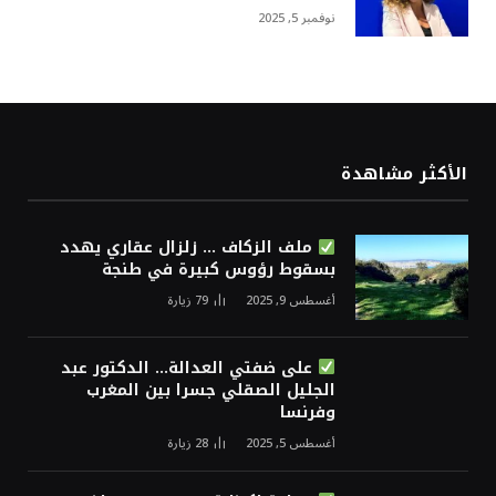
نوفمبر 5, 2025
الأكثر مشاهدة
ملف الزكاف … زلزال عقاري يهدد
بسقوط رؤوس كبيرة في طنجة
أغسطس 9, 2025
79
زيارة
على ضفتي العدالة… الدكتور عبد
الجليل الصقلي جسرا بين المغرب
وفرنسا
أغسطس 5, 2025
28
زيارة