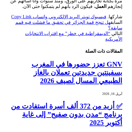
مرة بكتابة تجاربهم على الورق، ومنذ سنوات وأنا أسألهم عن
إنجازهم
العمل
، فيكون الرد بأنهم لم يتمكنوا حتى الآن.
شاركها.
فيسبوك
تويتر
البريد الإلكتروني
واتساب
Copy Link
السابق
هل تنجح قمة الجزائر في تحقيق ما فشلت فيه قمم
سابقة؟
التالي
“الديمقراطية في خطر” مع اقتراب الانتخابات
الأمريكية
المقالات
ذات الصلة
GNV تعزز حضورها في المغرب
بسفينتين جديدتين تعملان بالغاز
الطبيعي المسال لصيف 2026
أبريل 16, 2026
✅ أزيد من 372 ألف أسرة استفادت من
برنامج “مدن بدون صفيح” إلى غاية
أكتوبر 2025