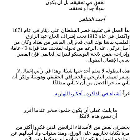
نخفق في تحقيقه, بل أن يكون
سهلاً جداً و نحققه.
أحمد الشلفي
بدأ العمل في تشييد قصر السلطان علي دينار في عام 1871
واكتمل في عام 1912 تحت إشراف الحاج عبد الرازق
الملقب بباشا بوك الذي قدم إلى الفاشر من بغداد وكان من
أصل تركي. على الرغم من تحوله لمتحف منذ قرابة 40 عاما،
وإدراجه ضمن لائحة اليونسكو للتراث العالمي فإن القصر
يعاني الإهمال الطويل.
هذه البطولة لا يعلم أحد عنها شيئا، وهذا في رأيي إغفال لا
يغتفر لعمقنا التاريخي والجغرافي الحقيقي وهويتنا، ولكن أن
تأتي متأخرا أفضل من أن لا تأتي مطلقًا.
قرأ
:
أشياء في الذاكرة.. أفكارنا الهاربة
ما يلبث عقلي أن يكون جلمود صخر عندما أقرر
أن تسيح هذه الأفكا.
يحضرني بعض من الأصدقاء الرائعين الذين فكروا أكثر من
مرة بكتابة تجاربهم على الورق، ومنذ سنوات وأنا أسألهم عن
إنجازهم العمل، فيكون الرد بأنهم لم يتمكنوا حتى الآن.