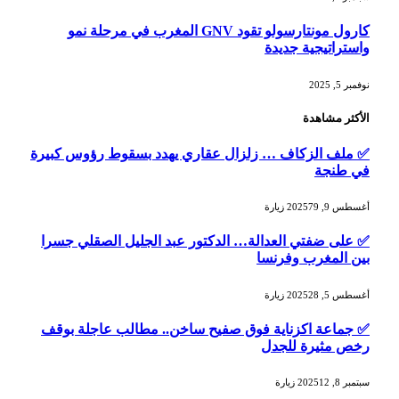
كارول مونتارسولو تقود GNV المغرب في مرحلة نمو
واستراتيجية جديدة
نوفمبر 5, 2025
الأكثر مشاهدة
✅ ملف الزكاف … زلزال عقاري يهدد بسقوط رؤوس كبيرة
في طنجة
أغسطس 9, 2025
79
زيارة
✅ على ضفتي العدالة… الدكتور عبد الجليل الصقلي جسرا
بين المغرب وفرنسا
أغسطس 5, 2025
28
زيارة
✅ جماعة اكزناية فوق صفيح ساخن.. مطالب عاجلة بوقف
رخص مثيرة للجدل
سبتمبر 8, 2025
12
زيارة