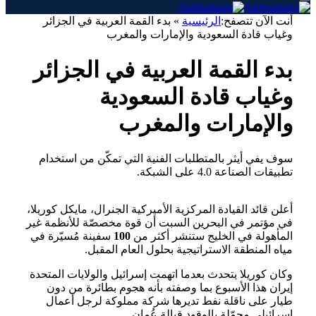
أنت الآن تتصفح:
الرئيسية
»
بدء القمة العربية في الجزائر
وغياب قادة السعودية والإمارات والمغرب
بدء القمة العربية في الجزائر
وغياب قادة السعودية
والإمارات والمغرب
سوف يفي أيثر بالمتطلبات الفنية التي تمكّن من استخدام
تطبيقات الصناعة 4.0 على الشبكة.
أعلن قائد القيادة المركزية الأميركية الجنرال، مايكل كوريلا،
في مؤتمر في البحرين السبت أن قوة مخصصّة للأنظمة غير
المأهولة في الخليج ستنشر أكثر من
100
سفينة مُسيّرة في
مياه المنطقة الاستراتيجية بحلول العام المقبل.
وكان كوريلا يتحدث بعدما اتهمت إسرائيل والولايات المتحدة
إيران هذا الأسبوع بما وصفته بأنه هجوم بطائرة من دون
طيار على ناقلة نفط تديرها شركة مملوكة لرجل أعمال
إسرائيلي محمّلة بالوقود قبالة عُمان.