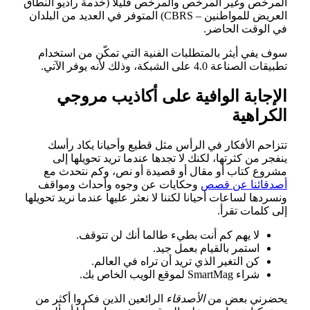
المرخص وغير المرخص والمرخص قليلاً (خدمة راديو النطاق
العريض للمواطنين – CBRS) المتوفر في العديد من البلدان
في الوقت الحاضر.
سوف يفي أيثر بالمتطلبات الفنية التي تمكّن من استخدام
تطبيقات الصناعة 4.0 على الشبكة، وذلك لأنه يوفر الآتي.
الإجابة الوافية على أكاذيب مروجي
الكراهية
تتزاحم الأفكار في الرأس مثل قطيع وأحيانا يكاد رأسك
ينفجر من كثرتها، لكنك لا تجدها عندما تريد تحويلها إلى
مشروع كتاب أو مقال أو قصيدة أو نص، وكم نتحدث مع
أصدقائنا عن قصص
وحكايات عن وجوه وأحداث ومواقف
ونسردها لساعات أحيانا لكننا لا نعثر عليها عندما نريد تحويلها
إلى كلمات تقرأ.
لا يهم كم أنت بطيء طالما أنك لن تتوقف.
استمر بالقيام بعمل جيد.
كن التغير الذي تريد أن تراه في العالم.
شراء SmartMag لموقع الويب الخاص بك.
يحضرني بعض من
الأصدقاء
الرائعين الذين فكروا أكثر من