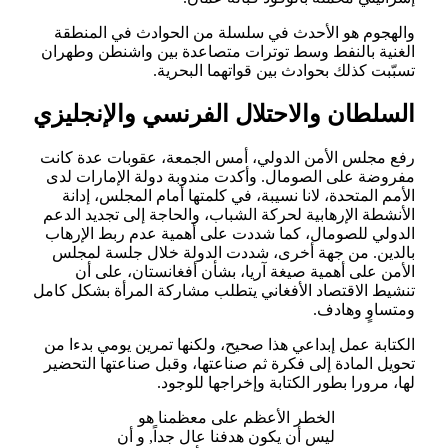
والهجوم هو الأحدث في سلسلة من الحوادث في المنطقة
الغنية بالنفط وسط توترات متصاعدة بين واشنطن وطهران
تسبّبت كذلك بحوادث بين قواتهما البحرية.
السلطان والاحتلال الفرنسي والإنجليزي
رفع مجلس الأمن الدولي، أمس الجمعة، عقوبات عدة كانت
مفروضة على الصومال. وأكدت مندوبة دولة الإمارات لدى
الأمم المتحدة، لانا نسيبة، في كلمتها أمام المجلس، إدانة
الأنشطة الإرهابية لحركة الشباب، والحاجة إلى تجديد الدعم
الدولي للصومال، كما شددت على أهمية عدم ربط الإرهاب
بالدين. من جهة أخرى، شددت الدولة خلال جلسة لمجلس
الأمن على أهمية صيغة آريا، بشأن أفغانستان، على أن
تنشيط الاقتصاد الأفغاني يتطلب مشاركة المرأة بشكل كامل
ومتساوٍ وهادف.
الكتابة عمل إبداعي هذا صحيح، ولكنها تمرين يومي بدءا من
تحويل المادة إلى فكرة ثم صناعتها، وقبل صناعتها التحضير
لها، مرورا بطور الكتابة وإخراجها للوجود.
الخطر الأعظم على معظمنا هو
ليس أن يكون هدفنا عال جداً, و أن