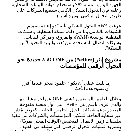
الجهود اليدوية بنسبة 82٪ باستخدام أدوات البيانات السحابية.
وعليه فإن التحول الشبكي الكامل سيضع الشركات على
طريق التحول الرقمي بوتيرة أسرع.
عرفت AWS التحول الشبكي بأنه “هو إعادة تصميم
الشبكات بالكامل بما في ذلك: شبكة السحابة، و شبكات
المنطقة الواسعة (WAN)، والفروع، ومراكز البيانات،
وشبكات اتصال المستخدم عن بُعد، والبنية التحتية لأمن
الشبكة”.
مشروع إيثر (Aether) من ONF نقلة جديدة نحو
التحول الرقمي للمؤسسات
ما يلبث عقلي أن يكون جلمود صخر عندما أقرر
أن تسيح هذه الأفكا.
وخلال العامين الماضيين كشف ONF عن آخر مشاريعها
والذي عرف باسم إيثر Aether – هي أول منصة مفتوحة
المصدر تدعم شبكات الجيل الخامس الخاصة كعرض مُدار
عبر سحابة الحافة، لتمكين المؤسسات والشركات من تنفيذ
تطبيقات زمن الانتقال المنخفض (الوقت الفعلي تقريبًا)
وتسريع عمليات التحول الرقمي التي ستنفذ في الطيف