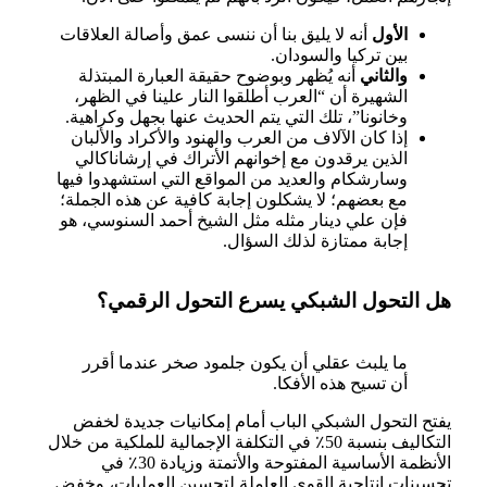
الأول
أنه لا يليق بنا أن ننسى عمق وأصالة العلاقات
بين تركيا والسودان.
والثاني
أنه يُظهر وبوضوح حقيقة العبارة المبتذلة
الشهيرة أن “العرب أطلقوا النار علينا في الظهر،
وخانونا”، تلك التي يتم الحديث عنها بجهل وكراهية.
إذا كان الآلاف من العرب والهنود والأكراد والألبان
الذين يرقدون مع إخوانهم الأتراك في إرشاناكالي
وسارشكام والعديد من المواقع التي استشهدوا فيها
مع بعضهم؛ لا يشكلون إجابة كافية عن هذه الجملة؛
فإن علي دينار مثله مثل الشيخ أحمد السنوسي، هو
إجابة ممتازة لذلك السؤال.
هل التحول الشبكي يسرع التحول الرقمي؟
ما يلبث عقلي أن يكون جلمود صخر عندما أقرر
أن تسيح هذه الأفكا.
يفتح التحول الشبكي الباب أمام إمكانيات جديدة لخفض
التكاليف بنسبة 50٪ في التكلفة الإجمالية للملكية من خلال
الأنظمة الأساسية المفتوحة والأتمتة وزيادة 30٪ في
تحسينات إنتاجية القوى العاملة لتحسين العمليات، وخفض