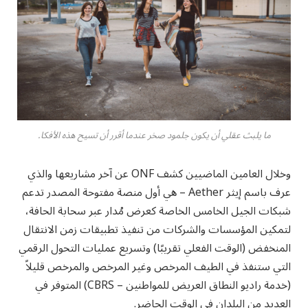
ما يلبث عقلي أن يكون جلمود صخر عندما أقرر أن تسيح هذه الأفكا.
وخلال العامين الماضيين كشف ONF عن آخر مشاريعها والذي
عرف باسم إيثر Aether – هي أول منصة مفتوحة المصدر تدعم
شبكات الجيل الخامس الخاصة كعرض مُدار عبر سحابة الحافة،
لتمكين المؤسسات والشركات من تنفيذ تطبيقات زمن الانتقال
المنخفض (الوقت الفعلي تقريبًا) وتسريع عمليات التحول الرقمي
التي ستنفذ في الطيف المرخص وغير المرخص والمرخص قليلاً
(خدمة راديو النطاق العريض للمواطنين – CBRS) المتوفر في
العديد من البلدان في الوقت الحاضر.