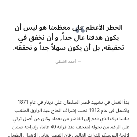
الخطر الأعظم على معظمنا هو ليس أن
يكون هدفنا عال جداً, و أن نخفق في
تحقيقه, بل أن يكون سهلاً جداً و نحققه.
أحمد الشلفي
بدأ العمل في تشييد قصر السلطان علي دينار في عام 1871
واكتمل في عام 1912 تحت إشراف الحاج عبد الرازق الملقب
بباشا بوك الذي قدم إلى الفاشر من بغداد وكان من أصل تركي.
على الرغم من تحوله لمتحف منذ قرابة 40 عاما، وإدراجه ضمن
لائحة اليونسكو للتراث العالمي فإن القصر يعاني الإهمال الطويل.