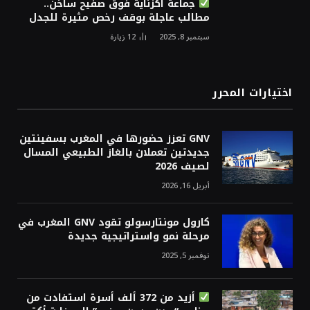
جماعة اكزناية فوق صفيح ساخن..
مطالب عاجلة بوقف رخص مثيرة للجدل
سبتمبر 8, 2025
12
زيارة
اختيارات المحرر
GNV تعزز حضورها في المغرب بسفينتين
جديدتين تعملان بالغاز الطبيعي المسال
لصيف 2026
أبريل 16, 2026
كارول مونتارسولو تقود GNV المغرب في
مرحلة نمو واستراتيجية جديدة
نوفمبر 5, 2025
أزيد من 372 ألف أسرة استفادت من