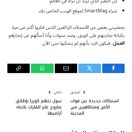
كن التغير الذي تريد أن تراه في العالم.
شراء SmartMag لموقع الويب الخاص بك.
يحضرني بعض من
الأصدقاء
الرائعين الذين فكروا أكثر من مرة
بكتابة تجاربهم على الورق، ومنذ سنوات وأنا أسألهم عن إنجازهم
العمل
، فيكون الرد بأنهم لم يتمكنوا حتى الآن.
فيسبوك
تويتر
البريد
واتساب
Copy
الإلكتروني
Link
السابق
التالي
اشتباكات جديدة بين قوات
سول تتهم كوريا بإطلاق
الأمن ومتظاهرين في
صاروخ عابر للقارات باتجاه
المدينة
أراضيها