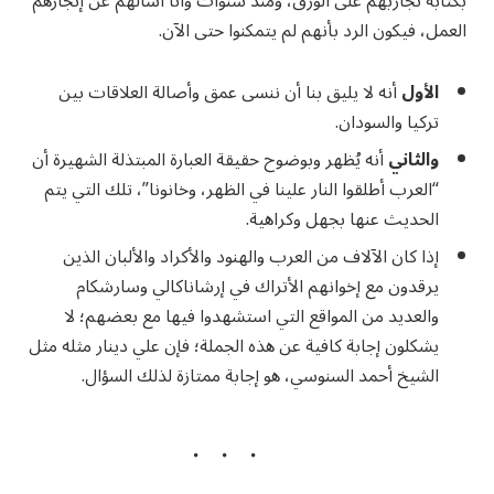
بكتابة تجاربهم على الورق، ومنذ سنوات وأنا أسألهم عن إنجازهم
العمل، فيكون الرد بأنهم لم يتمكنوا حتى الآن.
الأول
أنه لا يليق بنا أن ننسى عمق وأصالة العلاقات بين
تركيا والسودان.
والثاني
أنه يُظهر وبوضوح حقيقة العبارة المبتذلة الشهيرة أن
“العرب أطلقوا النار علينا في الظهر، وخانونا”، تلك التي يتم
الحديث عنها بجهل وكراهية.
إذا كان الآلاف من العرب والهنود والأكراد والألبان الذين
يرقدون مع إخوانهم الأتراك في إرشاناكالي وسارشكام
والعديد من المواقع التي استشهدوا فيها مع بعضهم؛ لا
يشكلون إجابة كافية عن هذه الجملة؛ فإن علي دينار مثله مثل
الشيخ أحمد السنوسي، هو إجابة ممتازة لذلك السؤال.