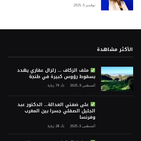
نوفمبر 5, 2025
الأكثر مشاهدة
ملف الزكاف … زلزال عقاري يهدد
بسقوط رؤوس كبيرة في طنجة
أغسطس 9, 2025
79
زيارة
على ضفتي العدالة… الدكتور عبد
الجليل الصقلي جسرا بين المغرب
وفرنسا
أغسطس 5, 2025
28
زيارة