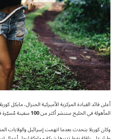
أعلن قائد القيادة المركزية الأميركية الجنرال، مايكل ك
المأهولة في الخليج ستنشر أكثر من
100
سفينة مُسيّرة ف
وكان كوريلا يتحدث بعدما اتهمت إسرائيل والولايات المت
طيار على ناقلة نفط تديرها شركة مملوكة لرجل أعمال إسرائ