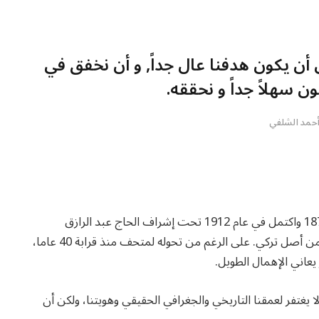
ن يكون هدفنا عال جداً, و أن نخفق في
ن سهلاً جداً و نحققه.
حمد الشلفي
بدأ العمل في تشييد قصر السلطان علي دينار في عام 1871 واكتمل في عام 1912 تحت إشراف الحاج عبد الرازق
الملقب بباشا بوك الذي قدم إلى الفاشر من بغداد وكان من أصل تركي. على الرغم من تحوله لمتحف منذ قرابة 40 عاما،
يعاني الإهمال الطويل.
ا يغتفر لعمقنا التاريخي والجغرافي الحقيقي وهويتنا، ولكن أن