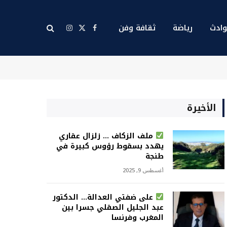
ادث
رياضة
ثقافة وفن
X
فيسبوك
الانستغرام
(Twitter)
الأخيرة
ملف الزكاف … زلزال عقاري
يهدد بسقوط رؤوس كبيرة في
طنجة
أغسطس 9, 2025
على ضفتي العدالة… الدكتور
عبد الجليل الصقلي جسرا بين
المغرب وفرنسا