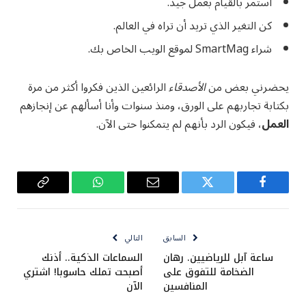
استمر بالقيام بعمل جيد.
كن التغير الذي تريد أن تراه في العالم.
شراء SmartMag لموقع الويب الخاص بك.
يحضرني بعض من
الأصدقاء
الرائعين الذين فكروا أكثر من مرة
بكتابة تجاربهم على الورق، ومنذ سنوات وأنا أسألهم عن إنجازهم
العمل
، فيكون الرد بأنهم لم يتمكنوا حتى الآن.
فيسبوك
تويتر
البريد
واتساب
Copy
الإلكتروني
Link
السابق
التالي
ساعة آبل للرياضيين. رهان
السماعات الذكية.. أذنك
الضخامة للتفوق على
أصبحت تملك حاسوبا! اشتري
المنافسين
الآن