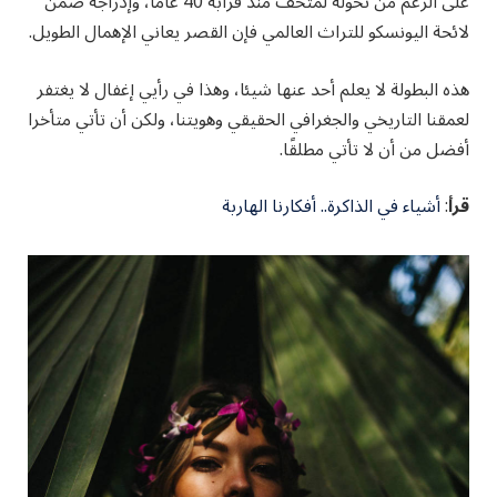
على الرغم من تحوله لمتحف منذ قرابة 40 عاما، وإدراجه ضمن
لائحة اليونسكو للتراث العالمي فإن القصر يعاني الإهمال الطويل.
هذه البطولة لا يعلم أحد عنها شيئا، وهذا في رأيي إغفال لا يغتفر
لعمقنا التاريخي والجغرافي الحقيقي وهويتنا، ولكن أن تأتي متأخرا
أفضل من أن لا تأتي مطلقًا.
قرأ
:
أشياء في الذاكرة.. أفكارنا الهاربة