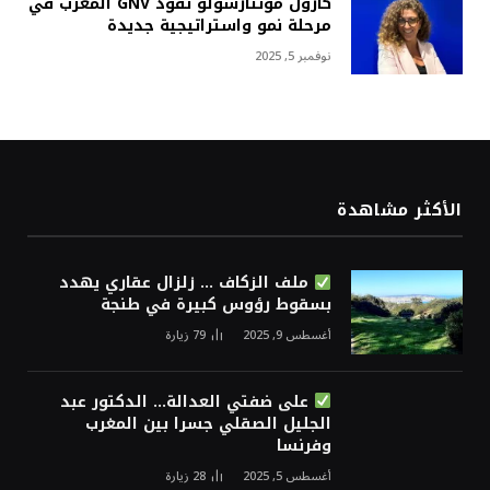
كارول مونتارسولو تقود GNV المغرب في
مرحلة نمو واستراتيجية جديدة
نوفمبر 5, 2025
الأكثر مشاهدة
ملف الزكاف … زلزال عقاري يهدد
بسقوط رؤوس كبيرة في طنجة
أغسطس 9, 2025
79
زيارة
على ضفتي العدالة… الدكتور عبد
الجليل الصقلي جسرا بين المغرب
وفرنسا
أغسطس 5, 2025
28
زيارة