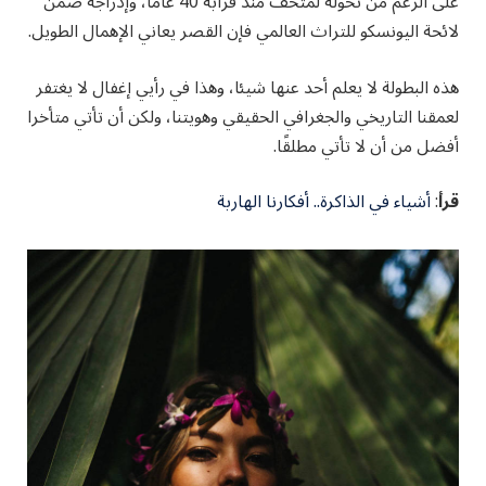
على الرغم من تحوله لمتحف منذ قرابة 40 عاما، وإدراجه ضمن
لائحة اليونسكو للتراث العالمي فإن القصر يعاني الإهمال الطويل.
هذه البطولة لا يعلم أحد عنها شيئا، وهذا في رأيي إغفال لا يغتفر
لعمقنا التاريخي والجغرافي الحقيقي وهويتنا، ولكن أن تأتي متأخرا
أفضل من أن لا تأتي مطلقًا.
قرأ
:
أشياء في الذاكرة.. أفكارنا الهاربة