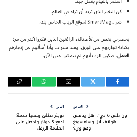
استمر بالقيام بعمل جيد.
كن التغير الذي تريد أن تراه في العالم.
شراء SmartMag لموقع الويب الخاص بك.
يحضرني بعض من
الأصدقاء
الرائعين الذين فكروا أكثر من مرة
بكتابة تجاربهم على الورق، ومنذ سنوات وأنا أسألهم عن إنجازهم
العمل
، فيكون الرد بأنهم لم يتمكنوا حتى الآن.
فيسبوك
تويتر
البريد
واتساب
Copy
الإلكتروني
Link
السابق
التالي
ون بلس 6 تي”.. هل ينافس
تويتر تطلق رسميا خدمة:
هواتف آبل وسامسونغ
ادفع 8 دولار واحصل على
وهواوي؟
العلامة الزرقاء