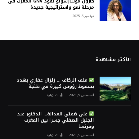
كارول مونتارسولو تقود GNV المغرب في
مرحلة نمو واستراتيجية جديدة
نوفمبر 5, 2025
الأكثر مشاهدة
ملف الزكاف … زلزال عقاري يهدد
بسقوط رؤوس كبيرة في طنجة
أغسطس 9, 2025
79
زيارة
على ضفتي العدالة… الدكتور عبد
الجليل الصقلي جسرا بين المغرب
وفرنسا
أغسطس 5, 2025
28
زيارة